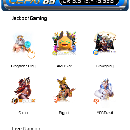
Jackpot Gaming
Pragmatic Play
AMB Slot
Crowdplay
Spinix
Bigpot
YGGDrasil
Live Gaming